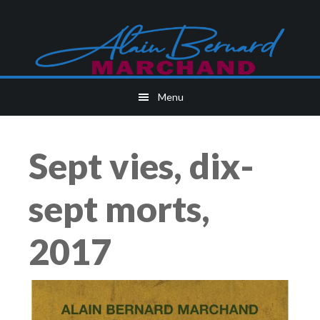
Skip
to
main
content
Menu
Sept vies, dix-
sept morts,
2017